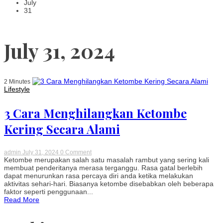
Kedingi
July
31
July 31, 2024
2 Minutes
Lifestyle
3 Cara Menghilangkan Ketombe
Kering Secara Alami
on
admin
July 31, 2024
0 Comment
3
Ketombe merupakan salah satu masalah rambut yang sering kali
Cara
membuat penderitanya merasa terganggu. Rasa gatal berlebih
Menghilangkan
dapat menurunkan rasa percaya diri anda ketika melakukan
Ketombe
aktivitas sehari-hari. Biasanya ketombe disebabkan oleh beberapa
Kering
faktor seperti penggunaan...
Secara
Read More
Alami