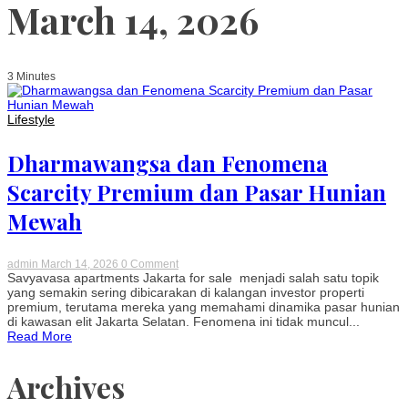
March 14, 2026
3 Minutes
Lifestyle
Dharmawangsa dan Fenomena
Scarcity Premium dan Pasar Hunian
Mewah
on
admin
March 14, 2026
0 Comment
Dharmawangsa
Savyavasa apartments Jakarta for sale menjadi salah satu topik
dan
yang semakin sering dibicarakan di kalangan investor properti
Fenomena
premium, terutama mereka yang memahami dinamika pasar hunian
Scarcity
di kawasan elit Jakarta Selatan. Fenomena ini tidak muncul...
Premium
Read More
dan
Pasar
Hunian
Archives
Mewah